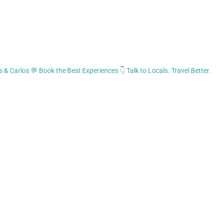
l anything - he guides and 
 doesn't rush you - an 
ealth of information and a 
 meet - thank you Carlos, 
😃☀️
s & Carlos
💬 Book the Best Experiences
👇 Talk to Locals. Travel Better.