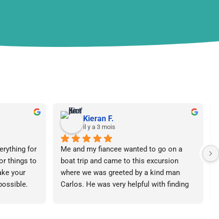
Kieran F.
il y a 3 mois
rything for 
Me and my fiancee wanted to go on a 
or things to 
boat trip and came to this excursion 
ake your 
where we was greeted by a kind man 
possible.
Carlos. He was very helpful with finding 
the perfect one for us explaining in detail 
about what we needed. Very 