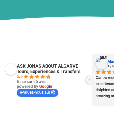
Mar
ASK JONAS ABOUT ALGARVE
il y 
Tours, Experiences & Transfers
5.0
Carlos rec
Basé sur 86 avis
experience 
powered by
G
o
o
g
l
e
dolphins a
évaluez-nous sur
amazing an
much more
by chance 