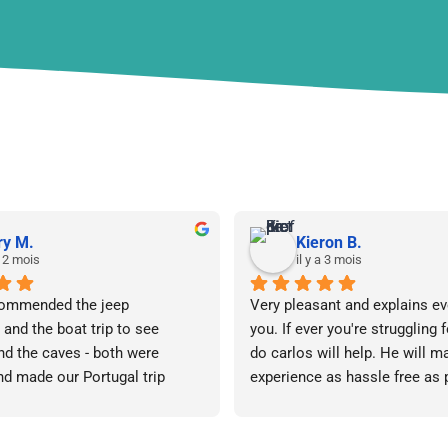
Découvrez l’Algarve avec nous !
y M.
Kieron B.
a 2 mois
il y a 3 mois
ommended the jeep 
Very pleasant and explains eve
and the boat trip to see 
you. If ever you're struggling f
nd the caves - both were 
do carlos will help. He will m
d made our Portugal trip 
experience as hassle free as 
 memorable. We met Carlos 
on way to a pharmacy and he 