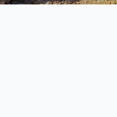
 Mer
Expé