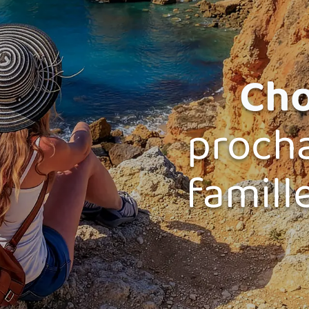
Cho
proch
famill