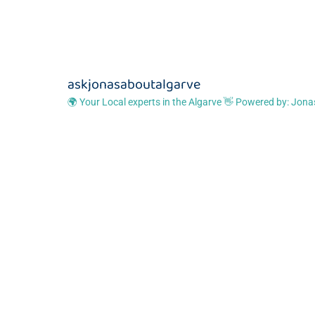
doesn't sel
advises and
absolute w
pleasure to
Albufeira 
askjonasaboutalgarve
🌍 Your Local experts in the Algarve
👋 Powered by: Jona