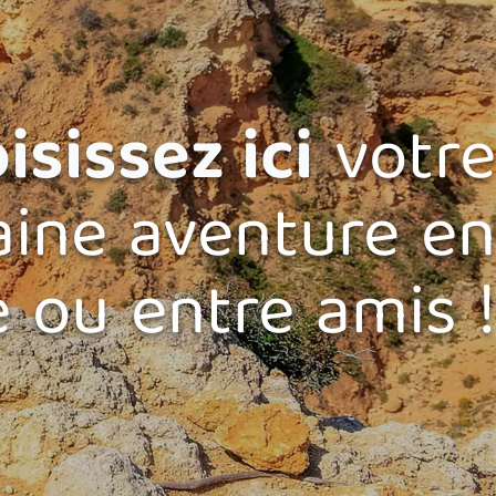
isissez ici
votre
aine aventure en
e ou entre amis !