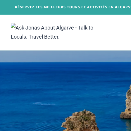
Aller
RÉSERVEZ LES MEILLEURS TOURS ET ACTIVITÉS EN ALGAR
au
contenu
Cliquez ici pour
votre prochaine
Aventure en
Famille!
REQUÊTE RAPIDE