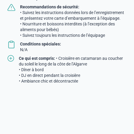
Recommandations de sécurité:
• Suivez les instructions données lors de l’enregistrement
et présentez votre carte d’embarquement à l’équipage.
• Nourriture et boissons interdites (à l’exception des
aliments pour bébés)
• Suivez toujours les instructions de l’équipage
Conditions spéciales:
N/A
Ce qui est compris:
• Croisière en catamaran au coucher
du soleil le long de la côte de l’Algarve
• Dîner à bord
• DJ en direct pendant la croisière
• Ambiance chic et décontractée
• Bar à volonté (bière, vin blanc, eau, boissons non
alcoolisées)
• Vue imprenable sur le coucher de soleil au-dessus de la
mer
Transport:
Transfert privé (sur demande)