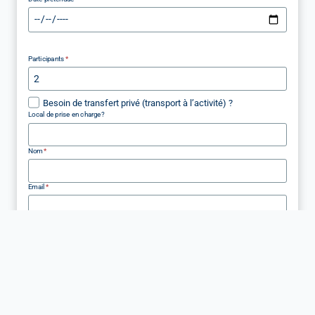
Participants
*
Besoin de transfert privé (transport à l’activité) ?
Local de prise en charge?
Nom
*
Email
*
Pays
*
Téléphone (avec code pays)
*
Avec Whatsapp de préférence
Comentaires