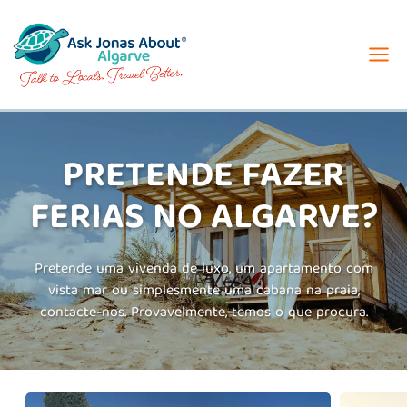
Skip
to
content
PRETENDE FAZER
FERIAS NO ALGARVE?
Pretende uma vivenda de luxo, um apartamento com
vista mar ou simplesmente uma cabana na praia,
contacte-nos. Provavelmente, temos o que procura.