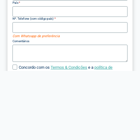
País
*
Nº. Telefone (com código país)
*
Com Whatsapp de preferência
Comentários
Concordo com os
Termos & Condições
e a
política de
privacidade
*
VERIFICAR DISPONIBILIDADE