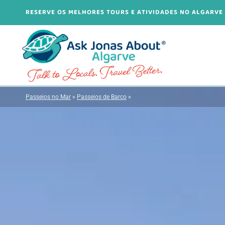
Skip
RESERVE OS MELHORES TOURS E ATIVIDADES NO ALGARVE 
to
content
Passeios no Mar
»
Passeios de Barco
»