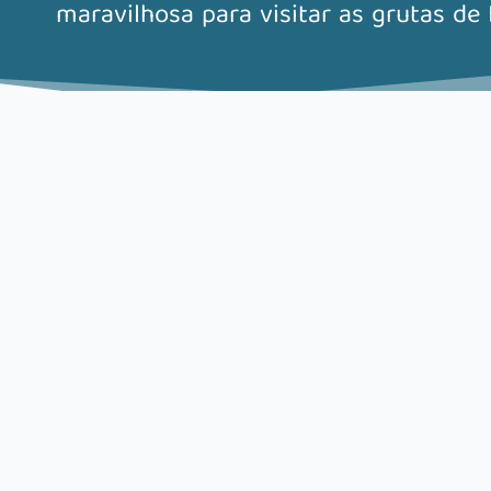
maravilhosa para visitar as grutas de 
Ponto de partida:
Lagos
Horário:
Vários (ver calendário)
Duração:
2 horas
Check-in:
30 minutos antes da hora de parti
Disponibilidade:
Diariamente
Quantidade mínima de Pax:
2
Pontos de interesse: